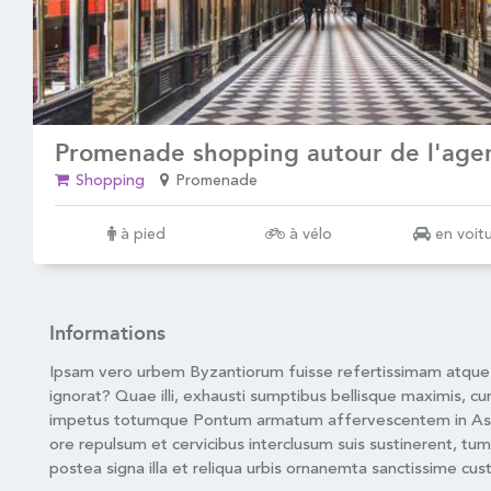
Promenade shopping autour de l'age
Shopping
Promenade
à pied
à vélo
en voit
Informations
Ipsam vero urbem Byzantiorum fuisse refertissimam atque 
ignorat? Quae illi, exhausti sumptibus bellisque maximis, c
impetus totumque Pontum armatum affervescentem in A
ore repulsum et cervicibus interclusum suis sustinerent, tum
postea signa illa et reliqua urbis ornanemta sanctissime cus