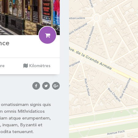
nce
ure
Kilomètres
ornatissimam signis quis
um omnis Mithridaticos
siam atque erumpentem,
, inquam, Byzantii et
todita tenuerunt.